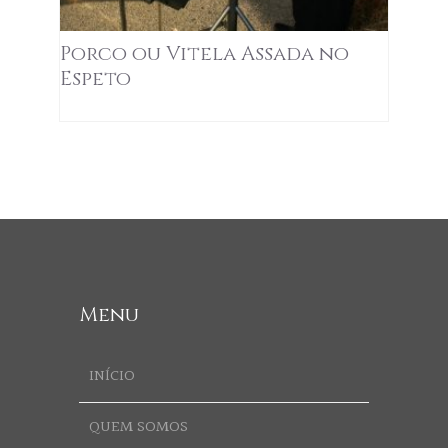
Porco ou Vitela Assada no
Espeto
Menu
INÍCIO
QUEM SOMOS