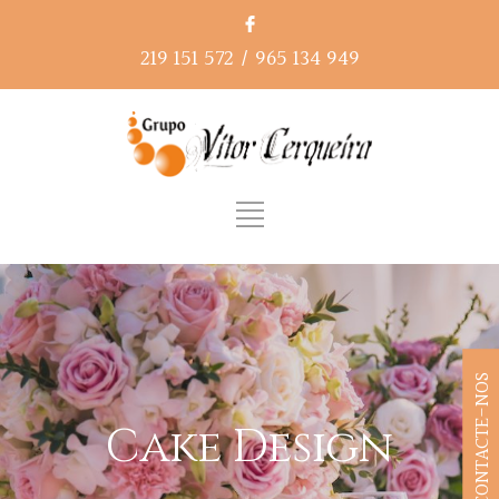
219 151 572
/
965 134 949
CONTACTE-NOS
Cake Design