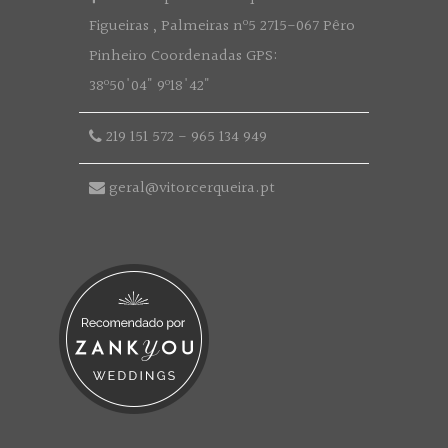
Figueiras , Palmeiras nº5 2715-067 Pêro
Pinheiro Coordenadas GPS:
38º50'04" 9º18'42"
219 151 572
-
965 134 949
geral@vitorcerqueira.pt