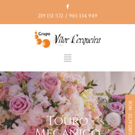
219 151 572
/
965 134 949
CONTACTE-NOS
Touro
Mecanico