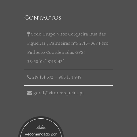
Contactos
Sede Grupo Vitor Cerqueira Rua das
Figueiras , Palmeiras nº5 2715-067 Pêro
Pinheiro Coordenadas GPS:
38º50'04" 9º18'42"
219 151 572
-
965 134 949
geral@vitorcerqueira.pt