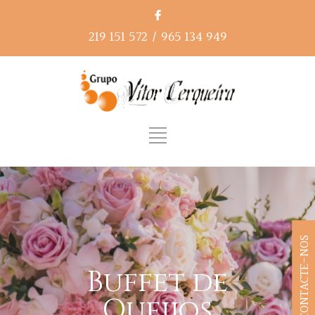
219 151 572
/
965 134 949
CONTACTE-NOS
Buffet de
Queijos