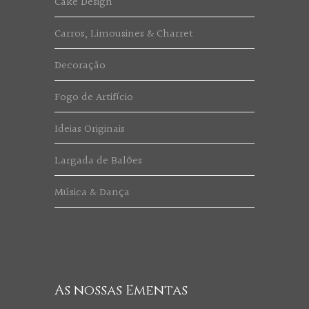
Cake Design
Carros, Limousines & Charret
Decoração
Fogo de Artifício
Ideias Originais
Largada de Balões
Música & Dança
As nossas Ementas