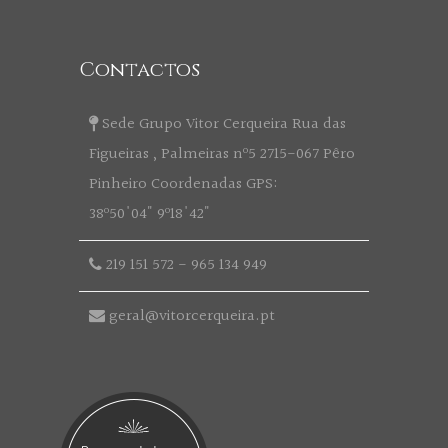
Contactos
Sede Grupo Vitor Cerqueira Rua das
Figueiras , Palmeiras nº5 2715-067 Pêro
Pinheiro Coordenadas GPS:
38º50'04" 9º18'42"
219 151 572
-
965 134 949
geral@vitorcerqueira.pt