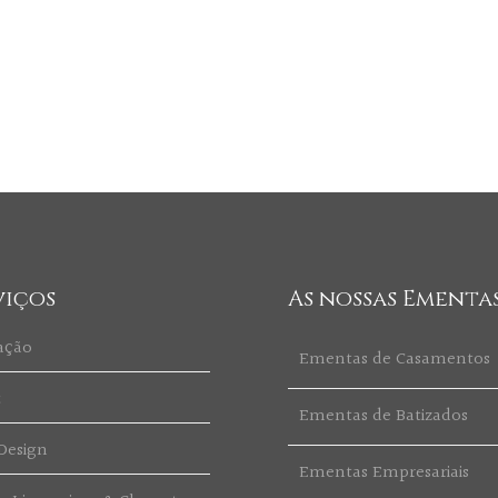
viços
As nossas Ementa
ação
Ementas de Casamentos
t
Ementas de Batizados
Design
Ementas Empresariais