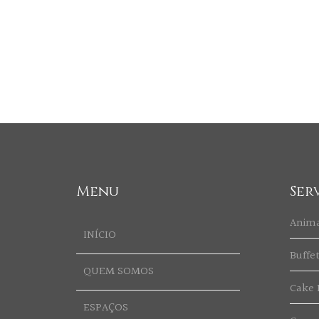
Menu
Ser
Anim
INÍCIO
Buffe
QUEM SOMOS
Cake 
ESPAÇOS