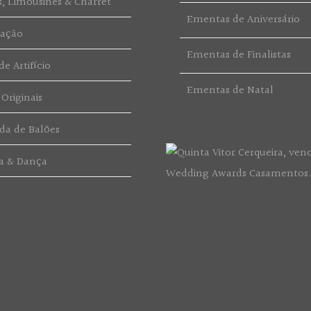
s, Limousines & Charret
Ementas de Aniversário
ração
Ementas de Finalistas
e Artifício
Ementas de Natal
 Originais
da de Balões
a & Dança