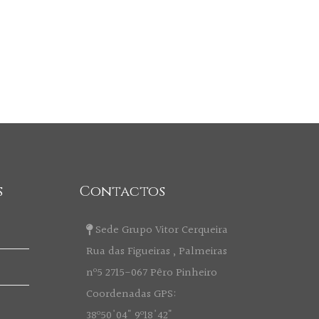
s
Contactos
Sede Grupo Vitor Cerqueira
Rua das Figueiras , Palmeiras
nº5 2715-067 Pêro Pinheiro
Coordenadas GPS:
38º50'04" 9º18'42"