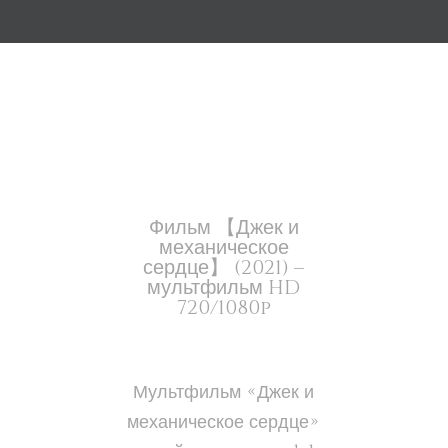
Фильм 【Джек и
механическое
сердце】 (2021) –
мультфильм HD
720/1080p
Мультфильм «Джек и
механическое сердце»