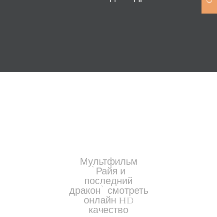
Мультфильм
`Райя и
последний
дракон` смотреть
онлайн hd
качество