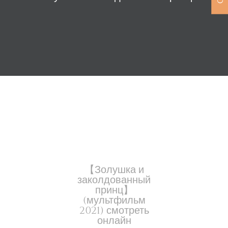
【Золушка и
заколдованный
принц】
(мультфильм
2021) смотреть
онлайн