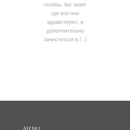
головы, бог знает
где все они
здравствуют, и
дополнительно
зачислиться в […]
Menu