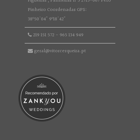
Figueiras , Palmeiras nº5 2715-067 Pêro
Pinheiro Coordenadas GPS:
38º50'04" 9º18'42"
219 151 572
-
965 134 949
geral@vitorcerqueira.pt