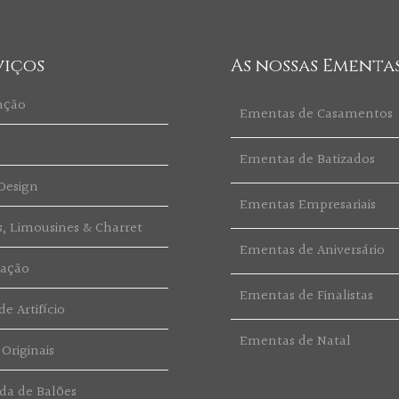
viços
As nossas Ementa
ação
Ementas de Casamentos
t
Ementas de Batizados
Design
Ementas Empresariais
s, Limousines & Charret
Ementas de Aniversário
ração
Ementas de Finalistas
e Artifício
Ementas de Natal
 Originais
da de Balões