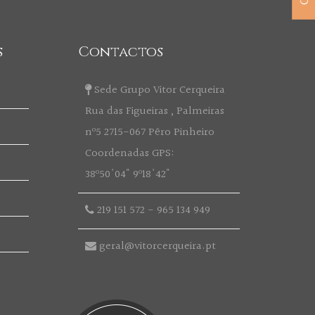
s
Contactos
Sede Grupo Vitor Cerqueira
Rua das Figueiras , Palmeiras
nº5 2715-067 Pêro Pinheiro
Coordenadas GPS:
38º50'04" 9º18'42"
219 151 572
-
965 134 949
geral@vitorcerqueira.pt