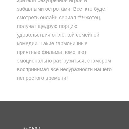
зрителя безупречной игрой и
забавными остротами. Все, кто будет
смотреть онлайн сериал #Яжотец,
получат щедрую порцию
удовольствия от лёгкой семейной
комедии. Такие гармоничные
приятные фильмы помогают
эмоционально разгрузиться, с юмором
воспринимая все несуразности нашего
непростого времени!
Menu