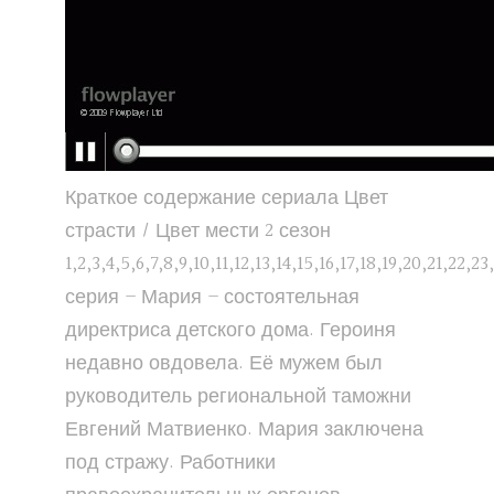
Краткое содержание сериала Цвет
страсти / Цвет мести 2 сезон
1,2,3,4,5,6,7,8,9,10,11,12,13,14,15,16,17,18,19,20,21,22,23
серия – Мария – состоятельная
директриса детского дома. Героиня
недавно овдовела. Её мужем был
руководитель региональной таможни
Евгений Матвиенко. Мария заключена
под стражу. Работники