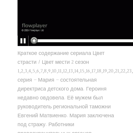
Краткое содержание сериала Цвет
страсти / Цвет мести 2 сезон
1,2,3,4,5,6,7,8,9,10,11,12,13,14,15,16,17,18,19,20,21,22,23
серия – Мария – состоятельная
директриса детского дома. Героиня
недавно овдовела. Её мужем был
руководитель региональной таможни
Евгений Матвиенко. Мария заключена
под стражу. Работники