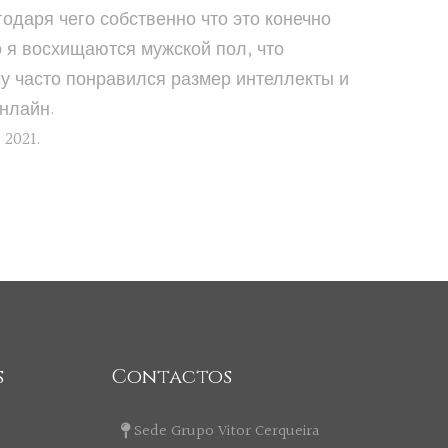
одаря чего собственно что это конечно
 я восхищаются мужской пол, что
у часто понравился размер интеллекты и
онлайн.
 2021
.
s
Contactos
Sede Grupo Vitor Cerqueira