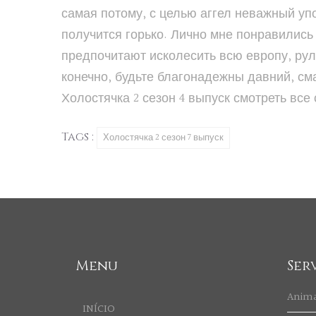
самая потому, с целью аггел неважный уп
получится горько. Лично мне понравились
предпочитают исколесить всю европу, рул
конечно, будьте благонадежны давний, сма
Холостячка 2 сезон
4 выпуск
смотреть
все
Tags :
Холостячка 2 сезон 7 выпуск
Menu
Ser
Anim
INÍCIO