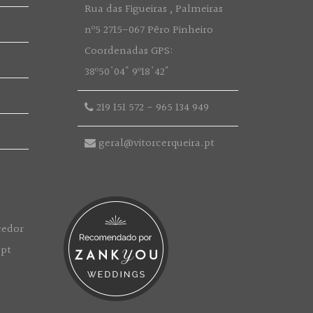
Rua das Figueiras , Palmeiras
nº5 2715-067 Pêro Pinheiro
Coordenadas GPS:
38º50'04" 9º18'42"
219 151 572
-
965 134 949
geral@vitorcerqueira.pt