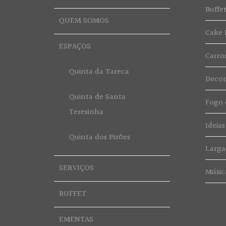
Buffe
QUEM SOMOS
Cake 
ESPAÇOS
Carro
Quinta da Tareca
Deco
Quinta de Santa
Fogo d
Teresinha
Ideias
Quinta dos Pizões
Larga
SERVIÇOS
Músic
BUFFET
EMENTAS