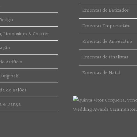
t
Ementas de Batizados
Design
Ementas Empresariais
s, Limousines & Charret
Ementas de Aniversário
ração
Ementas de Finalistas
e Artifício
Ementas de Natal
 Originais
da de Balões
a & Dança