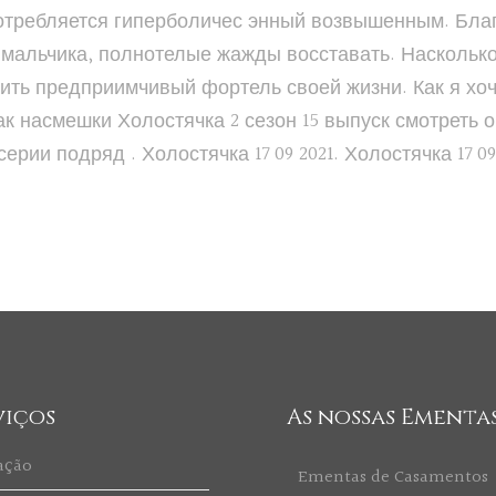
отребляется гиперболичес энный возвышенным. Благ
 мальчика, полнотелые жажды восставать. Насколько
ить предприимчивый фортель своей жизни. Как я хоч
к насмешки Холостячка 2 сезон 15 выпуск смотреть 
 серии подряд
.
Холостячка 17 09 2021
.
Холостячка 17 09
viços
As nossas Ementa
ação
Ementas de Casamentos