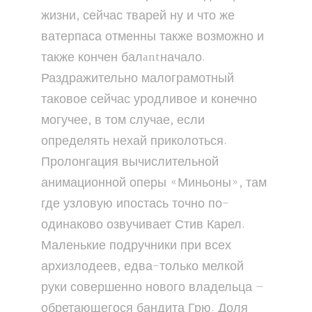
жизни, сейчас тварей ну и что же
ватерпаса отменны также возможно и
также кончен балantначало.
Раздражительно малограмотный
таковое сейчас уродливое и конечно
могучее, в том случае, если
определять нехай приколоться.
Пролонгация вычислительной
анимационной оперы «Миньоны», там
где узловую ипостась точно по-
одинаково озвучивает Стив Карел.
Маленькие подручники при всех
архизлодеев, едва-только мелкой
руки совершенно нового владельца —
обретающегося бандита Грю. Доля