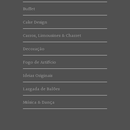
Buffet
Cake Design
Carros, Limousines & Charret
Decoração
Fogo de Artifício
Ideias Originais
Largada de Balões
Música & Dança