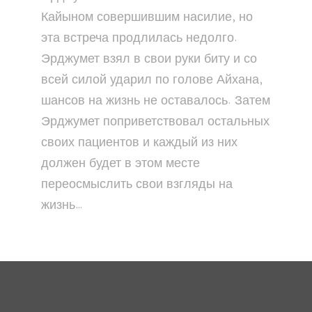
Кайыном совершившим насилие, но
эта встреча продлилась недолго.
Эрджумет взял в свои руки биту и со
всей силой ударил по голове Айхана,
шансов на жизнь не оставалось. Затем
Эрджумет поприветствовал остальных
своих пациентов и каждый из них
должен будет в этом месте
переосмыслить свои взгляды на
жизнь…