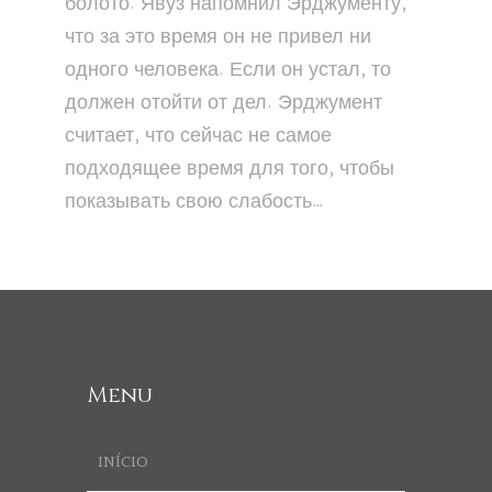
болото. Явуз напомнил Эрджументу,
что за это время он не привел ни
одного человека. Если он устал, то
должен отойти от дел. Эрджумент
считает, что сейчас не самое
подходящее время для того, чтобы
показывать свою слабость…
Menu
INÍCIO