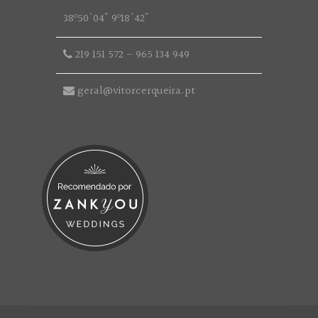
38º50'04" 9º18'42"
219 151 572
-
965 134 949
geral@vitorcerqueira.pt