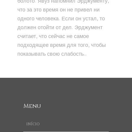
болото. Явуз напомнил Эрджументу,
что за это время он не привел ни
одного человека. Если он устал, то
должен отойти от дел. Эрджумент
считает, что сейчас не самое
подходящее время для того, чтобы
показывать свою слабость…
Menu
INÍCIO