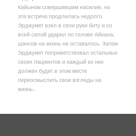
Кайыном совершившим насилие, но
эта встреча продлилась недолго.
Эрджумет взял в свои руки биту и со
всей силой ударил по голове Айхана,
шансов на жизнь не оставалось. Затем
Эрджумет поприветствовал остальных
своих пациентов и каждый из них
должен будет в этом месте
переосмыслить свои взгляды на
жизнь…