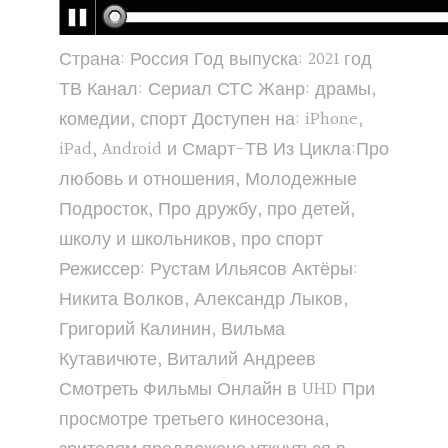
Страна: Россия Год выпуска: 2021 год
ТВ Канал: Сериал СТС Жанр: драмы,
комедии, спорт Доступен на: iPhone,
iPad, Android и Смарт-ТВ Из Цикла:Про
любовь и отношения, Молодежные
Подросток, Про дружбу, про детей,
школу и школьников, про спорт
Режиссер: Рустам Ильясов Актёры:
Никита Волков, Александр Лыков,
Григорий Калинин, Вильма
Кутавичюте, Виталий Андреев
Смотреть Фильмы Онлайн в UHD При
просмотре третьего киносезона,