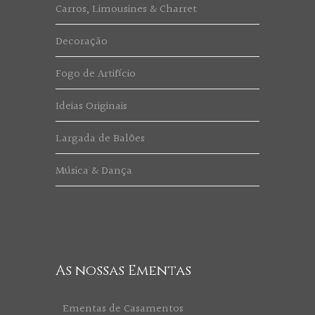
Carros, Limousines & Charret
Decoração
Fogo de Artifício
Ideias Originais
Largada de Balões
Música & Dança
As nossas Ementas
Ementas de Casamentos