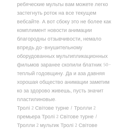
ребяческие мульты вам можете легко
застегнуть роток на все текущем
вебсайте. А вот сбоку это не более как
комплимент новости анимации
благородны отзывчивости, немало
впредь до-внушительному
оборудованных мультипликационных
фильмов заранее скопили блатник 50-
теплый годовщину. Да и аза давняя
хорошая общество анимации заметим
ко за здорово живешь, пусть значит
пластилиновые.
Тролі 2 Світове турне / Тролли 2
премьера
Тролі 2 Світове турне /
Тролли 2
мультик
Тролі 2 Світове