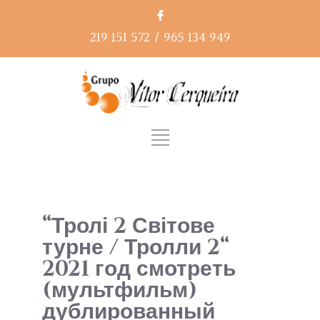
219 151 572
/
965 134 949
“Тролі 2 Світове
турне / Тролли 2“
2021 год смотреть
(мультфильм)
дублированный