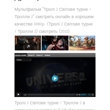
Мультфильм “Тролі 2 Світове турне /
Тролли 2” смотреть онлайн в хорошем
качестве 1080p. (Тролі 2 Світове турне
/ Тролли 2) смотреть (2021).
Тролі 2 Світове турне / Тролли 2 в