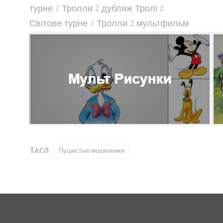
турне / Тролли 2
дубляж
Тролі 2
Світове турне / Тролли 2
мультфильм
Tags :
Пушистые мошенники