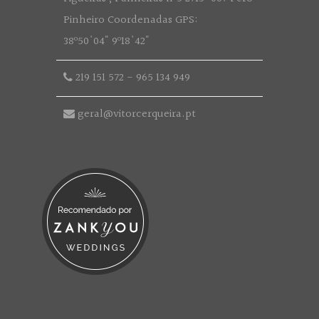
Pinheiro Coordenadas GPS:
38º50'04" 9º18'42"
219 151 572
-
965 134 949
geral@vitorcerqueira.pt