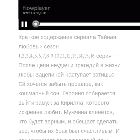
Краткое содержание сериала Тайная
любовь 2 сезон
1,2,3,4,5,6,7,8,9,10,11,12,13,14,15,16 серия –
После цепи неудач и трагедий в жизни
Любы Зацепиной наступает затишье.
Ей хочется забыть прошлое, как
кошмарный сон. Героиня собирается
выйти замуж за Кирилла, которого
искренне любит. Мужчина клянётся,
что будет верным, и обещает сделать
всё, чтобы их брак был счастливым. И