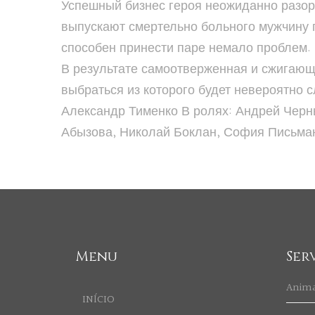
Успешный бизнес героя неожиданно разор
выпускают смертельно больного мужчину 
способен принести паре немало проблем.
В результате самоотверженная и сжигающ
выбраться из которого будет невероятно 
Александр Тименко В ролях: Андрей Черн
Абызова, Николай Боклан, София Письма
Menu
Ser
Anim
INÍCIO