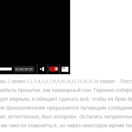
 сезон 1,2,3,4,5,6,7,8,9,10,11,12,13,14,15,16 серия – 
 забыть прошлое, как кошмарный сон. Героиня собира
дет верным, и обещает сделать всё, чтобы их брак б
я бракосочетания прерывается пугающим сообщение
дник, естественно, был испорчен. Остались неприятн
же смогли пожениться, но через некоторое время по