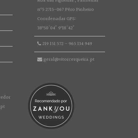
Rua das Figueiras , Palmeiras
nº5 2715-067 Pêro Pinheiro
Coordenadas GPS:
38º50'04" 9º18'42"
219 151 572
-
965 134 949
geral@vitorcerqueira.pt