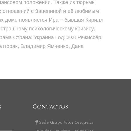
нансовом положении. Также из тюрьмы
х отношений с Зацепиной и её любимым
их доме появляется Ира – бывшая Кирилл.
 страшному психологическому кризису,
ама Страна: Украина Год: 2021 Режиссёр:
олторак, Владимир Ямненко, Дана
s
Contactos
Sede Grupo Vitor Cerqueira