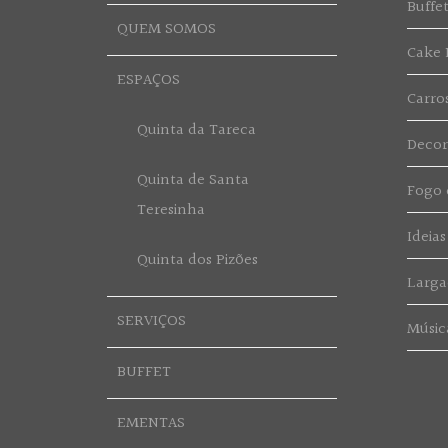
Buffe
QUEM SOMOS
Cake 
ESPAÇOS
Carro
Quinta da Tareca
Deco
Quinta de Santa
Fogo d
Teresinha
Ideias
Quinta dos Pizões
Larga
SERVIÇOS
Músic
BUFFET
EMENTAS