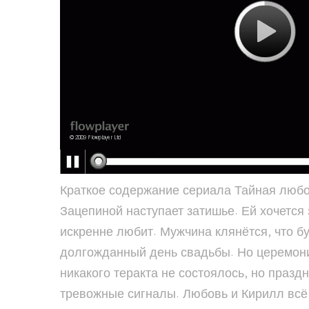
Краткое содержание сериала Тайная любовь 2
Зацепиной наступает затишье. Ей хочется
искренне любит. Мужчина клянётся, что бу
долгожданный день свадьбы. Но церемони
никакого теракта не состоялось, но праз
тревожные сигналы. Любовь и Кирилл всё 