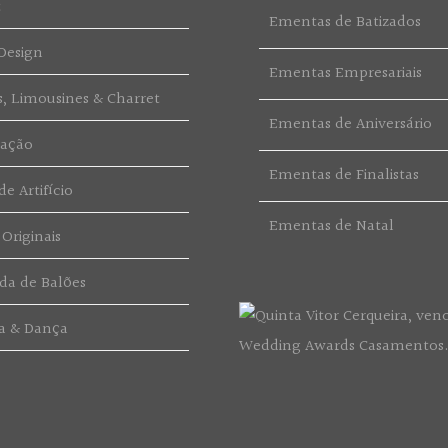
t
Ementas de Batizados
Design
Ementas Empresariais
s, Limousines & Charret
Ementas de Aniversário
ração
Ementas de Finalistas
e Artifício
Ementas de Natal
 Originais
da de Balões
a & Dança