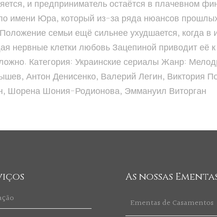
яется, и предприниматель остаётся в плачевном фи
по имени Юра, который из-за ряда нюансов прошлы
 Положение семьи ещё сильнее ухудшается, когда в 
ая нервные клетки любовь Зацепиной приводит её к
сложно. Категория: Украинские сериалы Жанр: Мелодр
ышев, Антон Денисенко, Валерий Легин, Виктория П
н, Шорена Шония-Родионова, Эммануил Виторган
viços
As nossas Ementa
ação
Ementas de Casamentos