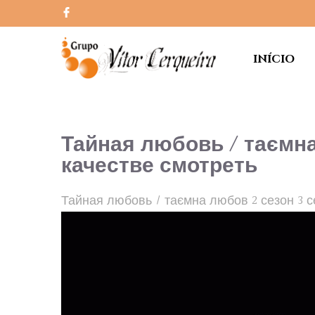
INÍCIO
Тайная любовь / таємна
качестве смотреть
Тайная любовь / таємна любов 2 сезон 3 