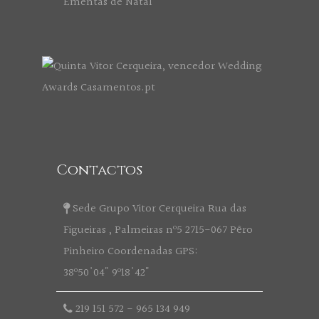
Ementas de Natal
Contactos
Sede Grupo Vitor Cerqueira Rua das
Figueiras , Palmeiras nº5 2715-067 Pêro
Pinheiro Coordenadas GPS:
38º50'04" 9º18'42"
219 151 572
-
965 134 949