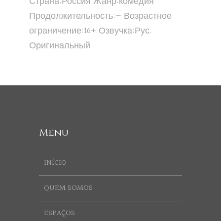
Страна:Россия Жанр:комедия
Продолжительность:— Возрастное
ограничение:16+ Озвучка:Рус.
Оригинальный
Menu
INÍCIO
QUEM SOMOS
ESPAÇOS