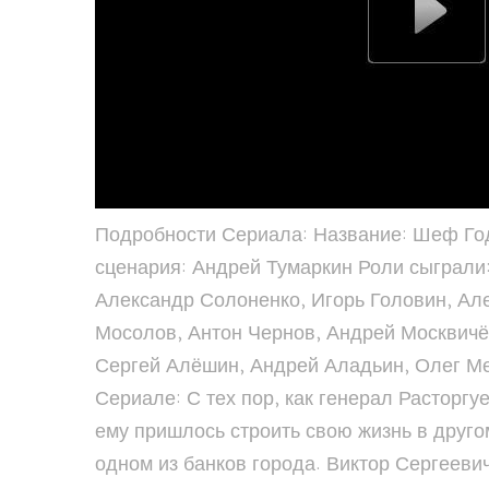
Подробности Сериала: Название: Шеф Год
сценария: Андрей Тумаркин Роли сыграли
Александр Солоненко, Игорь Головин, Ал
Мосолов, Антон Чернов, Андрей Москвичёв
Сергей Алёшин, Андрей Аладьин, Олег Ме
Сериале: С тех пор, как генерал Расторгу
ему пришлось строить свою жизнь в другом
одном из банков города. Виктор Сергеевич