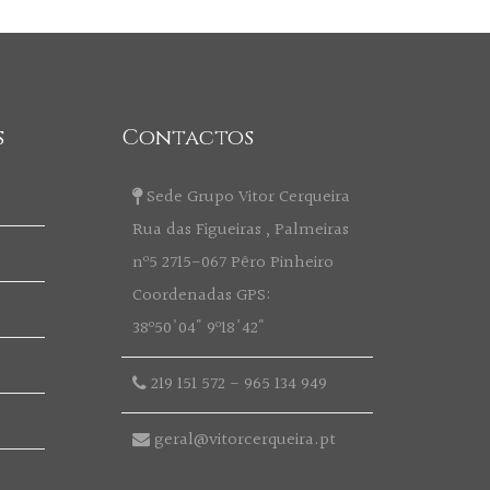
s
Contactos
Sede Grupo Vitor Cerqueira
Rua das Figueiras , Palmeiras
nº5 2715-067 Pêro Pinheiro
Coordenadas GPS:
38º50'04" 9º18'42"
219 151 572
-
965 134 949
geral@vitorcerqueira.pt