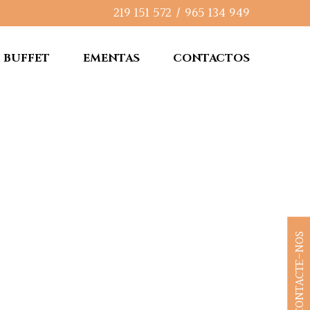
219 151 572
/
965 134 949
BUFFET
EMENTAS
CONTACTOS
CONTACTE-NOS