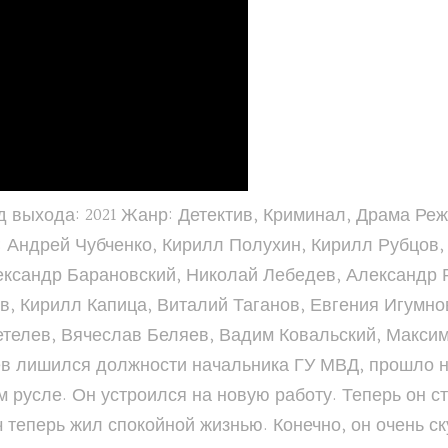
 выхода: 2021 Жанр: Детектив, Криминал, Драма Ре
: Андрей Чубченко, Кирилл Полухин, Кирилл Рубцов
ександр Барановский, Николай Лебедев, Александр 
, Кирилл Капица, Виталий Таганов, Евгения Игумно
телев, Вячеслав Беляев, Вадим Ковальский, Максим
ев лишился должности начальника ГУ МВД, прошло не
 русле. Он устроился на новую работу. Теперь он с
 теперь жил спокойной жизнью. Конечно, он очень с