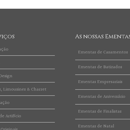
viços
As nossas Ementa
ação
Ementas de Casamentos
t
Ementas de Batizados
Design
Ementas Empresariais
s, Limousines & Charret
Ementas de Aniversário
ração
Ementas de Finalistas
e Artifício
Ementas de Natal
 Originais