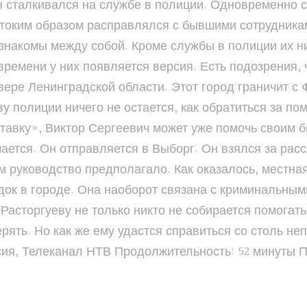
н сталкивался на службе в полиции. Одновременно 
стоким образом расправлялся с бывшими сотрудникам
знакомы между собой. Кроме службы в полиции их н
времени у них появляется версия. Есть подозрения, 
вере Ленинградской области. Этот город граничит с 
у полиции ничего не остается, как обратиться за пом
тавку», Виктор Сергеевич может уже помочь своим 
шается. Он отправляется в Выборг. Он взялся за рас
м руководство предполагало. Как оказалось, местна
док в городе. Она наоборот связана с криминальным
Расторгуеву не только никто не собирается помогать,
ерять. Но как же ему удастся справиться со столь 
сия, Телеканал НТВ Продолжительность: 52 минуты 