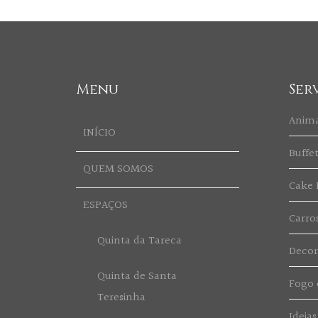
Menu
Ser
Anim
INÍCIO
Buffe
QUEM SOMOS
Cake 
ESPAÇOS
Carro
Quinta da Tareca
Deco
Quinta de Santa
Fogo d
Teresinha
Ideias