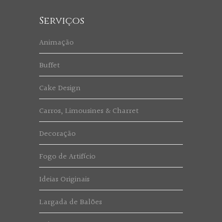
Serviços
Animação
Buffet
Cake Design
Carros, Limousines & Charret
Decoração
Fogo de Artifício
Ideias Originais
Largada de Balões