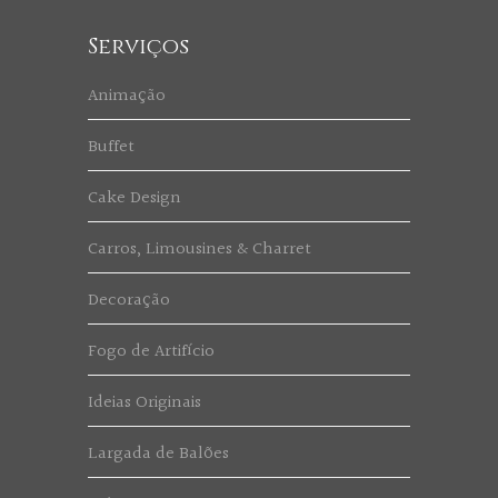
Serviços
Animação
Buffet
Cake Design
Carros, Limousines & Charret
Decoração
Fogo de Artifício
Ideias Originais
Largada de Balões