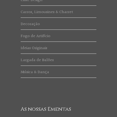
Cake Design
Carros, Limousines & Charret
Decoração
Fogo de Artifício
Ideias Originais
Largada de Balões
Música & Dança
As nossas Ementas