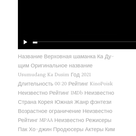
Название Верховная шаманка Ка Ду-
щим Оригинальное название
Usumudang Ka Dusim Год 2021
Длительность 00:20 Рейтинг KinoPoisk
Неизвестно Рейтинг IMDb Неизвестно
Страна Корея Южная Жанр фэнтези
Возрастное ограничение Неизвестно
Рейтинг MPAA Неизвестно Режисеры
Пак Хо-джин Продюсеры Актеры Ким