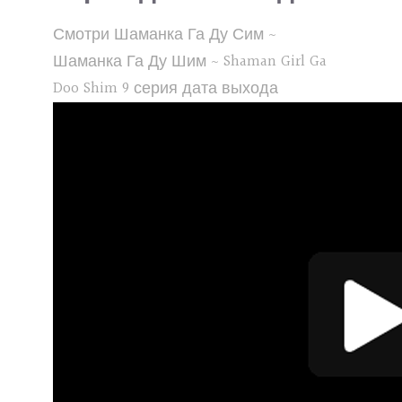
Смотри Шаманка Га Ду Сим ~
Шаманка Га Ду Шим ~ Shaman Girl Ga
Doo Shim 9 серия дата выхода