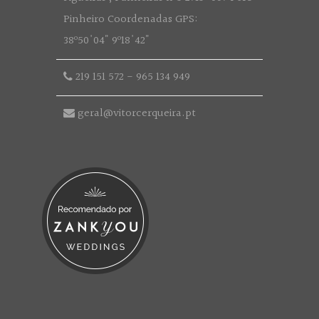
Pinheiro Coordenadas GPS:
38º50'04" 9º18'42"
219 151 572
-
965 134 949
geral@vitorcerqueira.pt