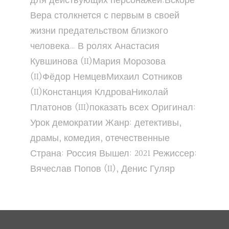
для действующих персонажей.Вскоре
Вера столкнется с первым в своей
жизни предательством близкого
человека… В ролях Анастасия
Кувшинова (II)Мария Морозова
(II)Фёдор НемцевМихаил Сотников
(II)Констанция КлдроваНиколай
Платонов (III)показать всех Оригинал:
Урок демократии Жанр: детективы,
драмы, комедия, отечественные
Страна: Россия Вышел: 2021 Режиссер:
Вячеслав Попов (II), Денис Гуляр