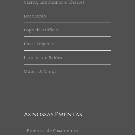
Carros, Limousines & Charret
Decoração
Fogo de Artifício
Ideias Originais
Largada de Balões
Música & Dança
As nossas Ementas
Ementas de Casamentos