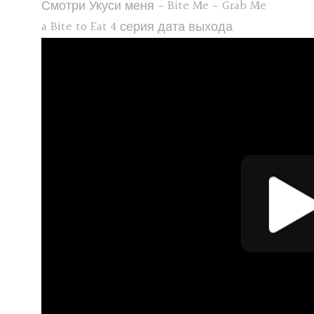
Смотри Укуси меня ~ Bite Me ~ Grab Me
a Bite to Eat 4 серия дата выхода