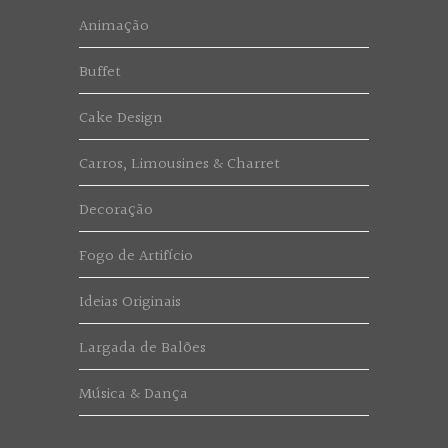
Animação
Buffet
Cake Design
Carros, Limousines & Charret
Decoração
Fogo de Artifício
Ideias Originais
Largada de Balões
Música & Dança