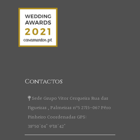
Contactos
Sede Grupo Vitor Cerqueira Rua das
Figueiras , Palmeiras nº5 2715-067 Pêro
Pinheiro Coordenadas GPS:
38º50'04" 9º18'42"