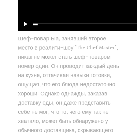
Шеф-повар Ыа, занявший второе
место в реалити-шоу “The Chef Master”,
никак не может стать шеф-поваром
номер один. Он проводит каждый день
на кухне, оттачивая навыки готовки,
ощущая, что его блюда недостаточно
хороши. Однако однажды, заказав
доставку еды, он даже представить
себе не мог, что то, чего ему так не
хватало, может быть обнаружено у
обычного доставщика, скрывающего