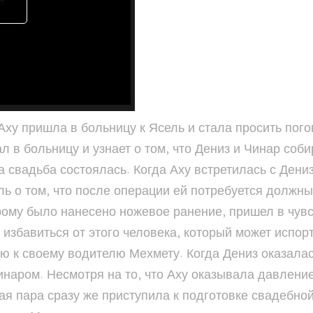
ху пришла в больницу к Ясель и стала просить пого
л в больницу и узнает о том, что Дениз и Чинар соб
эта свадьба состоялась. Когда Аху встретилась с Дени
ь о том, что после операции ей потребуется должный
му было нанесено ножевое ранение, пришел в чувств
й избавиться от этого человека, который может испор
ю к своему водителю Мехмету. Когда Дениз оказалась
наром. Несмотря на то, что Аху оказывала давление
я пара сразу же приступила к подготовке свадебной