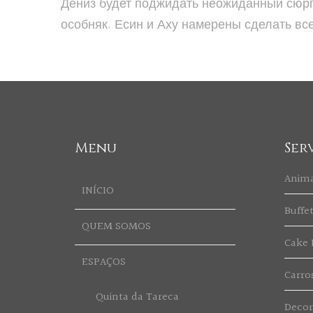
Дениз будет поджидать неожиданный сюрпр
особняк. Есин и Аху намерены сделать вс
Menu
Ser
Anim
INÍCIO
Buffe
QUEM SOMOS
Cake 
ESPAÇOS
Carro
Quinta da Tareca
Deco