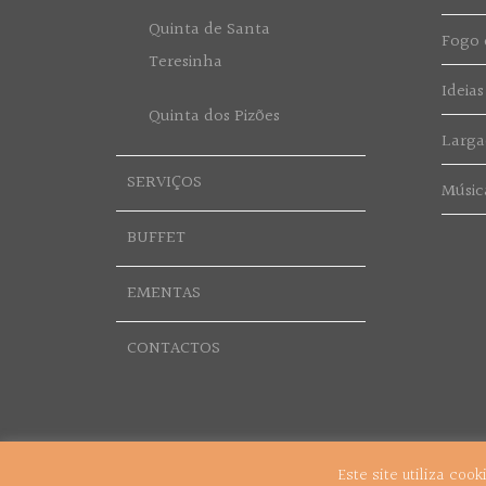
Quinta de Santa
Fogo d
Teresinha
Ideias
Quinta dos Pizões
Larga
SERVIÇOS
Músic
BUFFET
EMENTAS
CONTACTOS
Este site utiliza coo
© 2018 Grupo Vítor Cerqueira. Todos os Direitos Reservado