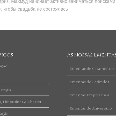
из. Махмуд начинает активно заниматься поисками 
е, чтобы свадьба не состоялась…
viços
As nossas Ementa
ação
Ementas de Casamentos
t
Ementas de Batizados
Design
Ementas Empresariais
s, Limousines & Charret
Ementas de Aniversário
ração