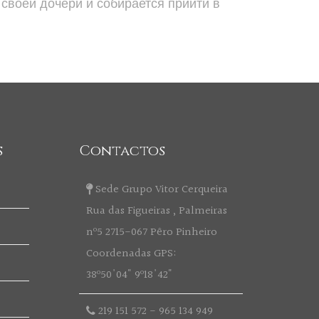
своей дочери и собирается прийти в
s
Contactos
Sede Grupo Vitor Cerqueira
Rua das Figueiras , Palmeiras
nº5 2715-067 Pêro Pinheiro
Coordenadas GPS:
38º50'04" 9º18'42"
219 151 572
-
965 134 949