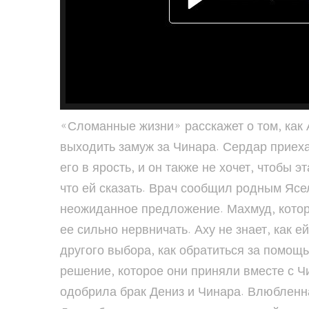
«Сломанные жизни» расскажет о том, как А
выходить замуж за Чинара. Сердар приеха
его в ярость, и он также не хочет, чтобы 
что ей сказать. Врач сообщил родным Ясел
неожиданное предложение. Махмуд, которо
ее сильно нервничать. Аху не знает, как е
другого выбора, как обратиться за помощь
решение, которое они приняли вместе с Чи
одобрила брак Дениз и Чинара. Влюбленна