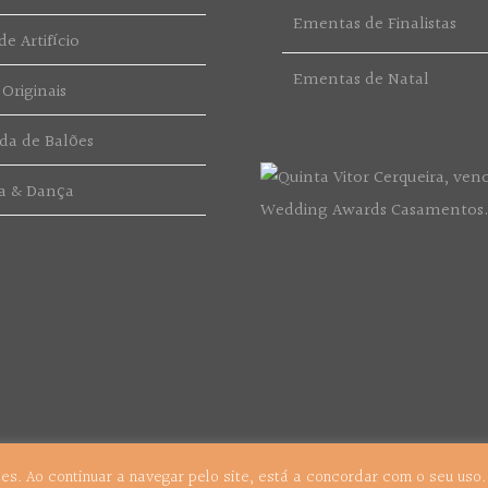
Ementas de Finalistas
e Artifício
Ementas de Natal
 Originais
da de Balões
a & Dança
kies. Ao continuar a navegar pelo site, está a concordar com o seu uso
s.