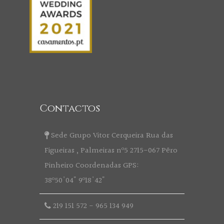
Contactos
Sede Grupo Vitor Cerqueira Rua das
Figueiras , Palmeiras nº5 2715-067 Pêro
Pinheiro Coordenadas GPS:
38º50'04" 9º18'42"
219 151 572
-
965 134 949