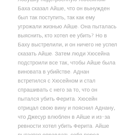
Баха сказал Айше, что он вынужден
был так поступить, так как ему
угрожали жизнью Айше. Она пыталась
выяснить, кто хотел ее убить? Но в
Баху выстрелили, и он ничего не успел
сказать Айше. Затем люди Хюсейна
подстроили все так, чтобы Айше была
виновата в убийстве. Аднан
встретился с Хюсейном и стал
спрашивать с него за то, что он
пытался убить Ферита. Хюсейн
отрицал свою вину и пояснил Аднану,
что Джесур влюблен в Айше и из-за
ревности хотел убить Ферита. Айше