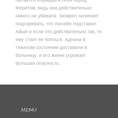
пытается оправдать себя перед
Феритом, ведь она действительно
никого не убивала. Зюмрют начинает
подозревать, что Хюсейн подставил
Айше и если это действительно так, то
ему стоит ее бояться. Аднана в
тяжелом состоянии доставили в
больницу, и его жизни угрожает
большая опасность…
Menu