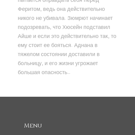
пытается оправдать себя перед
Феритом, ведь она действительно
никого не убивала. Зюмрют начинает
подозревать, что Хюсейн подставил
Айше и если это действительно так, то
ему стоит ее бояться. Аднана в
тяжелом состоянии доставили в
больницу, и его жизни угрожает
большая опасность…
Menu