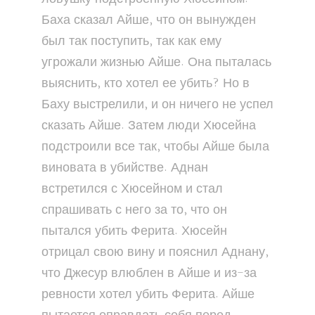
Баха сказал Айше, что он вынужден
был так поступить, так как ему
угрожали жизнью Айше. Она пыталась
выяснить, кто хотел ее убить? Но в
Баху выстрелили, и он ничего не успел
сказать Айше. Затем люди Хюсейна
подстроили все так, чтобы Айше была
виновата в убийстве. Аднан
встретился с Хюсейном и стал
спрашивать с него за то, что он
пытался убить Ферита. Хюсейн
отрицал свою вину и пояснил Аднану,
что Джесур влюблен в Айше и из-за
ревности хотел убить Ферита. Айше