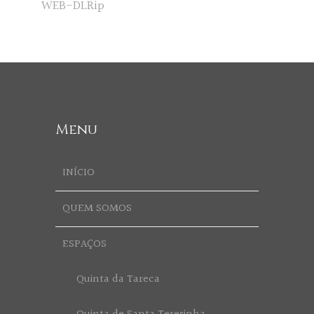
WEB-DLRip
Menu
INÍCIO
QUEM SOMOS
ESPAÇOS
Quinta da Tareca