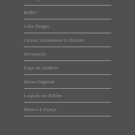
Buffet
Cake Design
Carros, Limousines & Charret
Decoração
Fogo de Artifício
Ideias Originais
Largada de Balões
Música & Dança