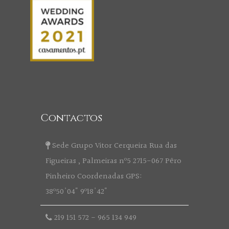
Contactos
Sede Grupo Vitor Cerqueira Rua das
Figueiras , Palmeiras nº5 2715-067 Pêro
Pinheiro Coordenadas GPS:
38º50'04" 9º18'42"
219 151 572
-
965 134 949