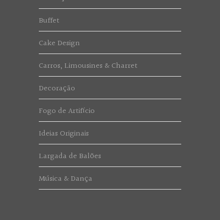
Buffet
Cake Design
Carros, Limousines & Charret
Decoração
Fogo de Artifício
Ideias Originais
Largada de Balões
Música & Dança