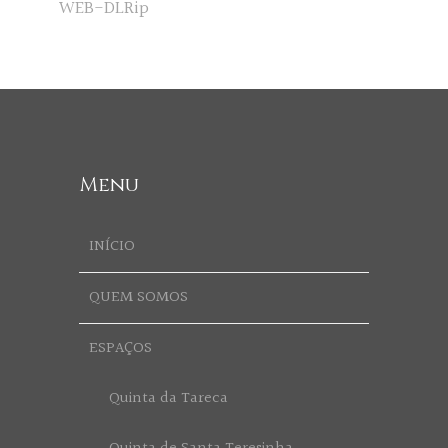
WEB-DLRip
Menu
INÍCIO
QUEM SOMOS
ESPAÇOS
Quinta da Tareca