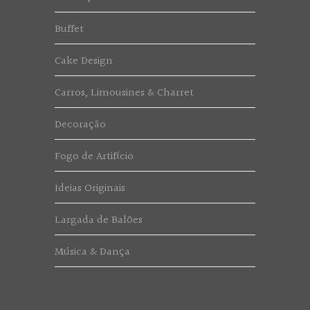
Buffet
Cake Design
Carros, Limousines & Charret
Decoração
Fogo de Artifício
Ideias Originais
Largada de Balões
Música & Dança