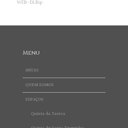
WEB-DLRip
Menu
INÍCIO
QUEM SOMOS
ESPAÇOS
Quinta da Tareca