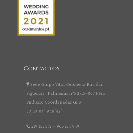
Contactos
Sede Grupo Vitor Cerqueira Rua das
Figueiras , Palmeiras nº5 2715-067 Pêro
Pinheiro Coordenadas GPS:
38º50'04" 9º18'42"
219 151 572
-
965 134 949