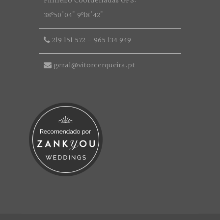
Pinheiro Coordenadas GPS:
38º50'04" 9º18'42"
219 151 572
-
965 134 949
geral@vitorcerqueira.pt