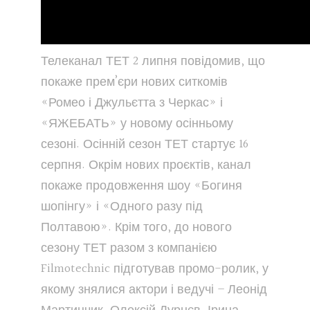
Телеканал ТЕТ 2 липня повідомив, що
покаже прем’єри нових ситкомів
«Ромео і Джульєтта з Черкас» і
«ЯЖЕБАТЬ» у новому осінньому
сезоні. Осінній сезон ТЕТ стартує 16
серпня. Окрім нових проєктів, канал
покаже продовження шоу «Богиня
шопінгу» і «Одного разу під
Полтавою». Крім того, до нового
сезону ТЕТ разом з компанією
Filmotechnic підготував промо-ролик, у
якому знялися актори і ведучі – Леонід