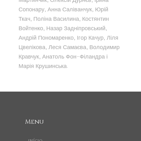
Мартинчик, Олексій Дурнєв, Ірина
Сопонару, Анна Саліванчук, Юрій
Ткач, Поліна Василина, Костянтин
Войтенко, Назар Задніпровський,
Андрій Пономаренко, Ігор Качур, Ліля
Цвелікова, Леся Самаєва, Володимир
Кравчук, Анатоль Фон-Філандра і
Марія Крушинська.
Menu