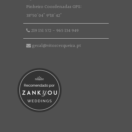
Pinheiro Coordenadas GPS:
38º50'04" 9º18'42"
219 151 572
-
965 134 949
geral@vitorcerqueira.pt