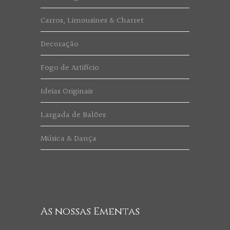
Carros, Limousines & Charret
Decoração
Fogo de Artifício
Ideias Originais
Largada de Balões
Música & Dança
As nossas Ementas