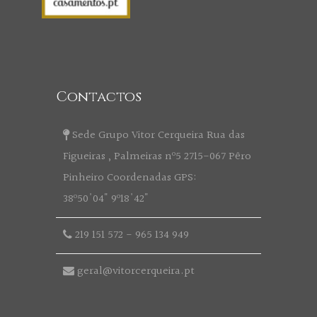
Contactos
Sede Grupo Vitor Cerqueira Rua das
Figueiras , Palmeiras nº5 2715-067 Pêro
Pinheiro Coordenadas GPS:
38º50'04" 9º18'42"
219 151 572
-
965 134 949
geral@vitorcerqueira.pt