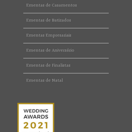
Ementas de Casamentos
Ementas de Batizados
Ementas Empresariais
Ementas de Aniversário
Ementas de Finalistas
Ementas de Natal