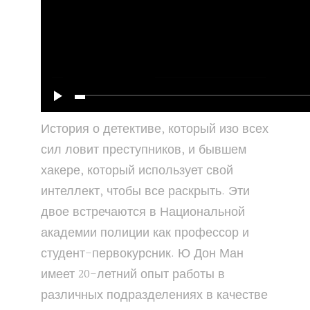
История о детективе, который изо всех
сил ловит преступников, и бывшем
хакере, который использует свой
интеллект, чтобы все раскрыть. Эти
двое встречаются в Национальной
академии полиции как профессор и
студент-первокурсник. Ю Дон Ман
имеет 20-летний опыт работы в
различных подразделениях в качестве