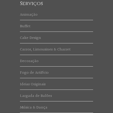
Serviços
Animação
Buffet
Cake Design
Carros, Limousines & Charret
Decoração
Fogo de Artifício
Ideias Originais
Largada de Balões
Música & Dança