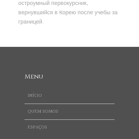
остроумный первокурсник,
вернувшийся в Корею после учебы за
границей.
Menu
INÍCIO
QUEM SOMOS
ESPAÇOS