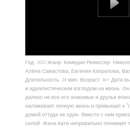
Год: 2021 Жанр: Комедии Режиссер: Никол
Алёна Савастова, Евгения Капралова, Ва
Длительность: 24 мин. Возраст: 16+ Дата
и идеалистическим взглядом на жизнь. Он
далеко не все его знакомые и друзья впис
налаживает личную жизнь и привыкает к “
домой оттуда не один. Вместе с ним при
силой. Жена Катя неправильно понимает т