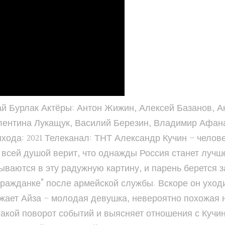
ай Бурлак Актёры: Антон Жижин, Алексей Базанов, 
лентина Лукащук, Василий Березин, Владимир Афана
 выхода: 2021 Телеканал: ТНТ Александр Кучин – чел
 всей душой верит, что однажды Россия станет лучш
ываются в эту радужную картину, и парень берется з
гражданке” после армейской службы. Вскоре он ухо
езжает Айза – молодая девушка, невероятно похожая
акой поворот событий и выясняет отношения с Кучи