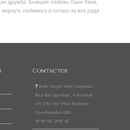
ящая дружба. Бывшая любовь Сани Лена,
т вернуть любимого и готова на все ради
s
Contactos
Sede Grupo Vitor Cerqueira
Rua das Figueiras , Palmeiras
nº5 2715-067 Pêro Pinheiro
Coordenadas GPS:
38º50'04" 9º18'42"