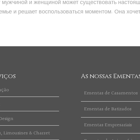
жду мужчиной и женщиной может существовать насто
семье и решает воспользоваться моментом. Она хоче
viços
As nossas Ementa
ação
Ementas de Casamentos
t
Ementas de Batizados
Design
Ementas Empresariais
s, Limousines & Charret