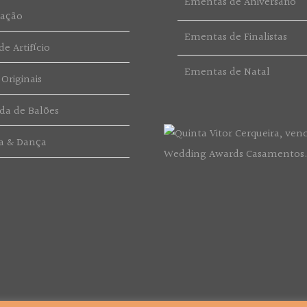
Ementas de Aniversário
ração
Ementas de Finalistas
e Artifício
Ementas de Natal
 Originais
da de Balões
a & Dança