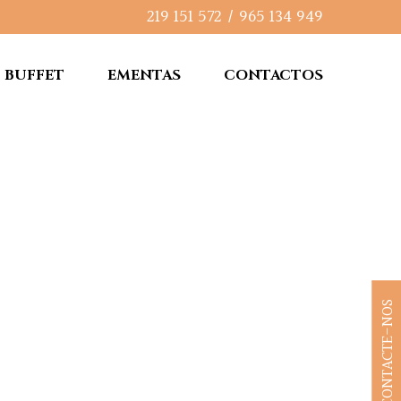
219 151 572
/
965 134 949
BUFFET
EMENTAS
CONTACTOS
CONTACTE-NOS