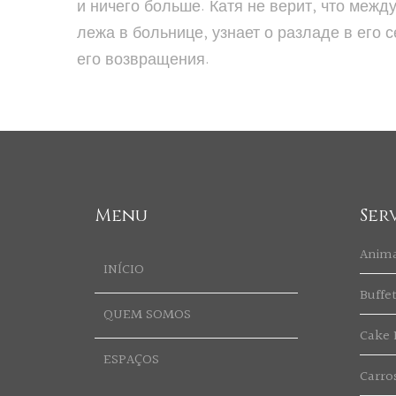
и ничего больше. Катя не верит, что ме
лежа в больнице, узнает о разладе в его 
его возвращения.
Menu
Ser
Anim
INÍCIO
Buffe
QUEM SOMOS
Cake 
ESPAÇOS
Carro