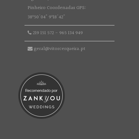
Pinheiro Coordenadas GPS:
38º50'04" 9º18'42"
219 151 572
-
965 134 949
geral@vitorcerqueira.pt