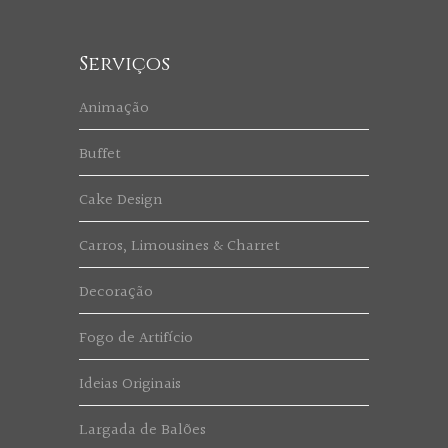
Serviços
Animação
Buffet
Cake Design
Carros, Limousines & Charret
Decoração
Fogo de Artifício
Ideias Originais
Largada de Balões