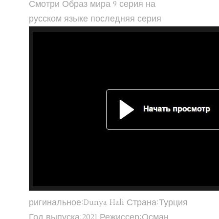
Смотри Образ мира 9 серия на
русском языке последняя серия
ригинальное:Dunya Hali Страна:Турция
Год выпуска:2021 Режиссер:Осман