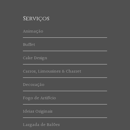
Serviços
Animação
Buffet
Cake Design
Carros, Limousines & Charret
Decoração
Fogo de Artifício
Ideias Originais
Largada de Balões