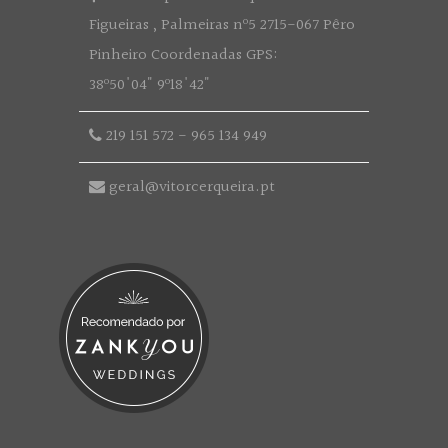
Figueiras , Palmeiras nº5 2715-067 Pêro
Pinheiro Coordenadas GPS:
38º50'04" 9º18'42"
219 151 572
-
965 134 949
geral@vitorcerqueira.pt