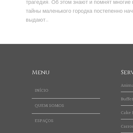
трагедия. Об этом знают и помнят многие
тайны маленького городка постепенно начи
выдают…
Menu
Ser
Anim
INÍCIO
Buffe
QUEM SOMOS
Cake 
ESPAÇOS
Carro