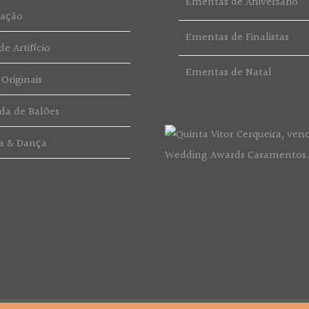
Ementas de Aniversário
ração
Ementas de Finalistas
e Artifício
Ementas de Natal
 Originais
da de Balões
a & Dança