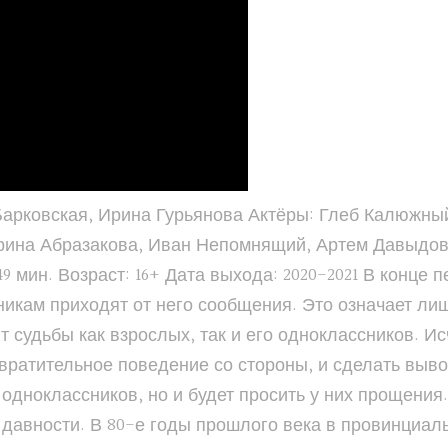
 Барковская, Ирина Гурьянова Актёры: Глеб Калюжны
рина Абразакова, Иван Непомнящий, Артем Давыдов
9 мин. Возраст: 16+ Дата выхода: 2020-2021 В конце 
икам приходят от него сообщения. Это означает лиш
т судьбы как взрослых, так и его одноклассников. 
твратительное поведение со стороны, и сделать выво
е одноклассников, но и будет просить у них прощен
й давности. В 80-е годы прошлого века в провинциа