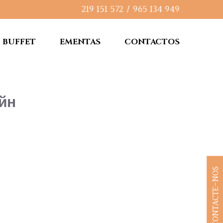
219 151 572
/
965 134 949
BUFFET
EMENTAS
CONTACTOS
йн
CONTACTE-NOS