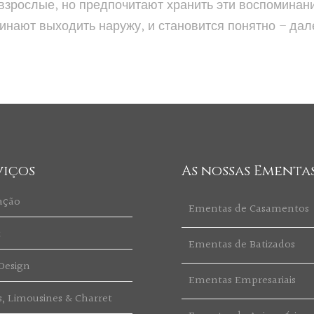
 взрослые, но предпочитают хранить эти воспоминан
нают выходить наружу, и становится понятно – дале
viços
As nossas Ementa
ação
Ementas de Casamentos
t
Ementas de Batizados
Design
Ementas Empresariais
s, Limousines & Charret