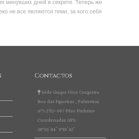
ия минувших дней в секрете. Теперь же
ко не все являются теми, за кого себя
s
Contactos
Sede Grupo Vitor Cerqueira
Rua das Figueiras , Palmeiras
nº5 2715-067 Pêro Pinheiro
Coordenadas GPS:
38º50'04" 9º18'42"