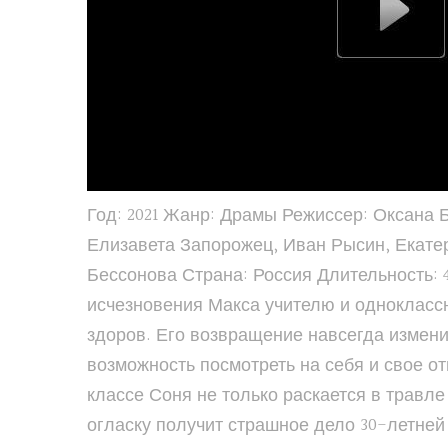
Год: 2021 Жанр: Драмы Режиссер: Оксана
Елизавета Запорожец, Иван Рысин, Екате
Бессонова Страна: Россия Длительность: 4
исчезновения Макса учителю и одноклассн
здоров. Его возвращение навсегда измени
возможность посмотреть на себя и свое о
классе Соня не только раскается в травл
огласку получит страшное дело 30-летне