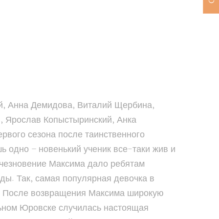
й, Анна Демидова, Виталий Щербина,
, Ярослав Копыстыринский, Анка
первого сезона после таинственного
ь одно – новенький ученик все-таки жив и
Исчезновение Максима дало ребятам
ды. Так, самая популярная девочка в
ия. После возвращения Максима широкую
льном Юровске случилась настоящая