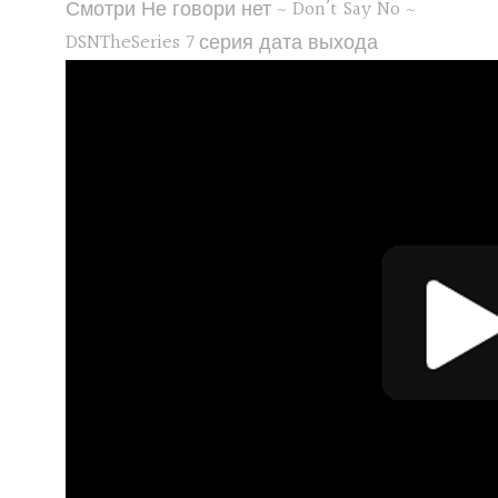
Смотри Не говори нет ~ Don’t Say No ~
DSNTheSeries 7 серия дата выхода