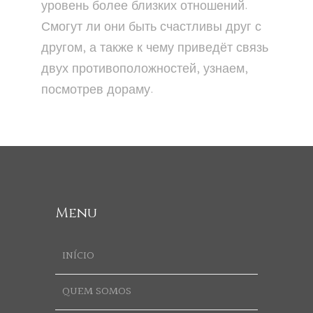
уровень более близких отношений.
Смогут ли они быть счастливы друг с
другом, а также к чему приведёт связь
двух противоположностей, узнаем,
посмотрев дораму.
Menu
INÍCIO
QUEM SOMOS