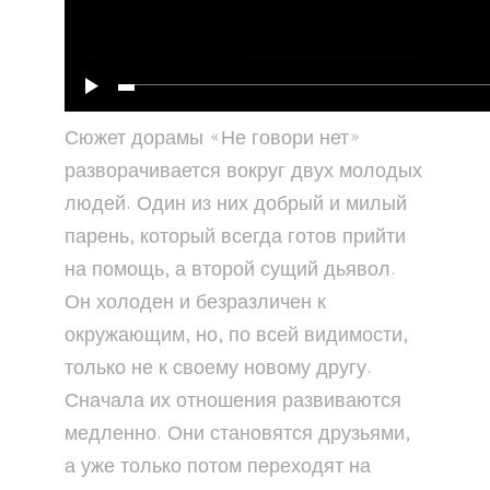
Сюжет дорамы «Не говори нет»
разворачивается вокруг двух молодых
людей. Один из них добрый и милый
парень, который всегда готов прийти
на помощь, а второй сущий дьявол.
Он холоден и безразличен к
окружающим, но, по всей видимости,
только не к своему новому другу.
Сначала их отношения развиваются
медленно. Они становятся друзьями,
а уже только потом переходят на