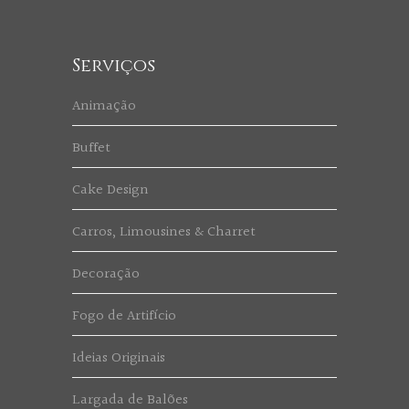
Serviços
Animação
Buffet
Cake Design
Carros, Limousines & Charret
Decoração
Fogo de Artifício
Ideias Originais
Largada de Balões