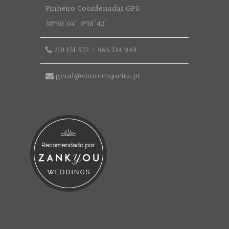
Pinheiro Coordenadas GPS:
38º50'04" 9º18'42"
219 151 572
-
965 134 949
geral@vitorcerqueira.pt